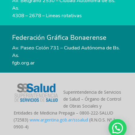
Av. Belgrano 2530 – Ciudad Autónoma de Bs.
As.
4308 – 2678 – Lineas rotativas
Federación Gráfica Bonaerense
Av. Paseo Colón 731 – Ciudad Autónoma de Bs.
As.
fgb.org.ar
Superintendencia de Servicios
de Salud – Órgano de Control
de Obras Sociales y
Entidades de Medicina Prepaga – 0800-222-SALUD
(72583)
www.argentina.gob.ar/sssalud
(R.N.O.S. Nº 1-
0900-4)